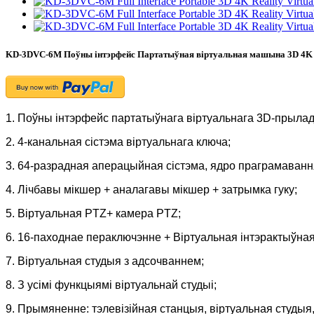
KD-3DVC-6M Поўны інтэрфейс Партатыўная віртуальная машына 3D 4K 
1. Поўны інтэрфейс партатыўнага віртуальнага 3D-прыла
2. 4-канальная сістэма віртуальнага ключа;
3. 64-разрадная аперацыйная сістэма, ядро ​​праграмаванн
4. Лічбавы мікшер + аналагавы мікшер + затрымка гуку;
5. Віртуальная PTZ+ камера PTZ;
6. 16-паходнае пераключэнне + Віртуальная інтэрактыўная
7. Віртуальная студыя з адсочваннем;
8. З усімі функцыямі віртуальнай студыі;
9. Прымяненне: тэлевізійная станцыя, віртуальная студыя,