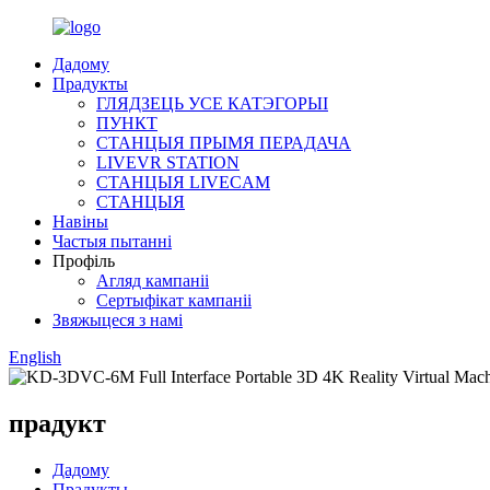
Дадому
Прадукты
ГЛЯДЗЕЦЬ УСЕ КАТЭГОРЫІ
ПУНКТ
СТАНЦЫЯ ПРЫМЯ ПЕРАДАЧА
LIVEVR STATION
СТАНЦЫЯ LIVECAM
СТАНЦЫЯ
Навіны
Частыя пытанні
Профіль
Агляд кампаніі
Сертыфікат кампаніі
Звяжыцеся з намі
English
прадукт
Дадому
Прадукты