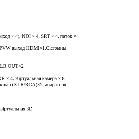
ход × 4), NDI × 4, SRT × 4, паток ×
PVW выхад HDMI×1,Сістэмны
 XLR OUT×2
DR × 4, Віртуальная камера × 8
ікшар (XLR\RCA)×5, апаратная
 віртуальная 3D