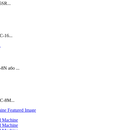
5SR...
C-16...
8N або ...
LC-8M...