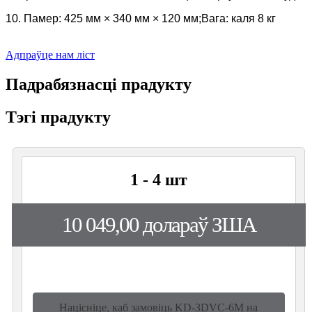
10. Памер: 425 мм × 340 мм × 120 мм;Вага: каля 8 кг
Адпраўце нам ліст
Падрабязнасці прадукту
Тэгі прадукту
1 - 4 шт
10 049,00 долараў ЗША
Націсніце, каб замовіць KD-3DVC-6M на