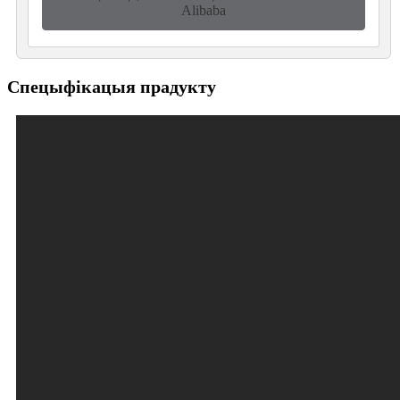
Alibaba
Спецыфікацыя прадукту