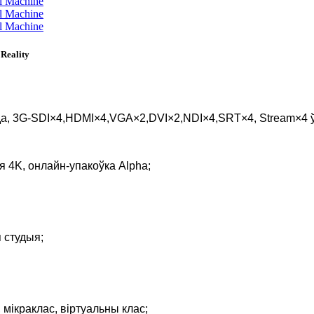
Reality
да, 3G-SDI×4,HDMI×4,VGA×2,DVI×2,NDI×4,SRT×4, Stream×4 ў
я 4K, онлайн-упакоўка Alpha;
 студыя;
 мікраклас, віртуальны клас;