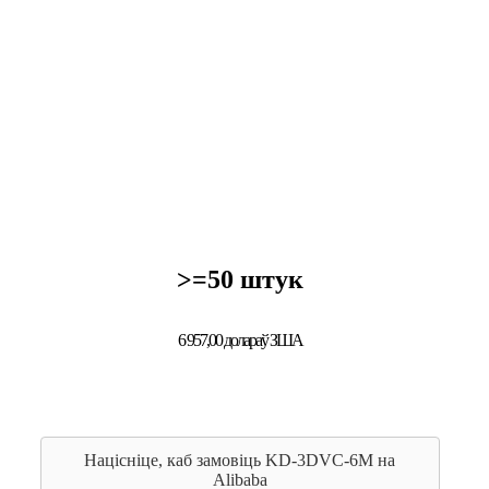
>=50 штук
6 957,00 долараў ЗША
Націсніце, каб замовіць KD-3DVC-6M на
Alibaba