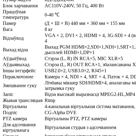
Блок харчавання
AC110V-240V, 50 Гц, 400 Вт
Працоўная
0-40 ℃
тэмпература
Памер
(Д × Ш × В) 440 мм × 360 мм × 155 мм
Вага
8 кг
VGA × 2, DVI × 2, HDMI × 4, 3G-SDI × 4 (вы
Відэаўвод
4
Выхад PGM HDMI×2,SDI×1,NDI×1,SRT×1,
Выхад відэа
дысплей HDMI×1,DP×1
Аўдыёўвод
Стэрэа (L, R) IN RCA×5, MIC XLR×5
Аўдыявыхад
Стэрэа (L, R) OUT RCA×1, збалансаваны
Іншы інтэрфейс
USB2.0×2, USB3.0×2, RJ45×1
Пераключэнне
Камера × 4, NDI × 4, SRT × 4, Паток × 4, D
Лічбавы мікшер SDI/HDMI×4, аналагавы м
Змешванне гуку
затрымка гуку
Запіс
Відэа высокай выразнасці MPEG2-HL,MP4
Жывая трансляцыя
Rtmp
Віртуальны
4-канальная віртуальная сістэма матавання,
Подпіс
CG-Alpha DVE
PTZ камера
Віртуальны PTZ, PTZ камеры
Для адсочвання
Віртуальная студыя з адсочваннем
віртуальнага